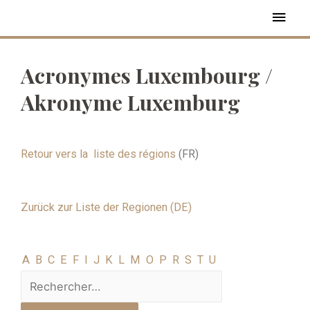
Acronymes Luxembourg /
Akronyme Luxemburg
Retour vers la
liste des régions
(FR)
Zurück zur Liste der Regionen (DE)
A
B
C
E
F
I
J
K
L
M
O
P
R
S
T
U