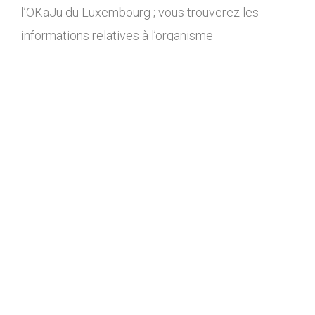
l’OKaJu du Luxembourg ; vous trouverez les
informations relatives à l’organisme
administrateur du site dans le Disclaimer ci-
dessous.