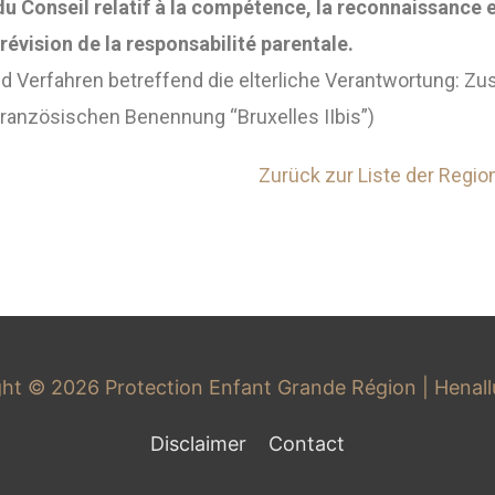
 du Conseil relatif à la compétence, la reconnaissance 
évision de la responsabilité parentale.
 Verfahren betreffend die elterliche Verantwortung: Zu
 französischen Benennung “Bruxelles IIbis”)
Zurück zur Liste der Regio
ght © 2026
Protection Enfant Grande Région
| Henal
Disclaimer
Contact