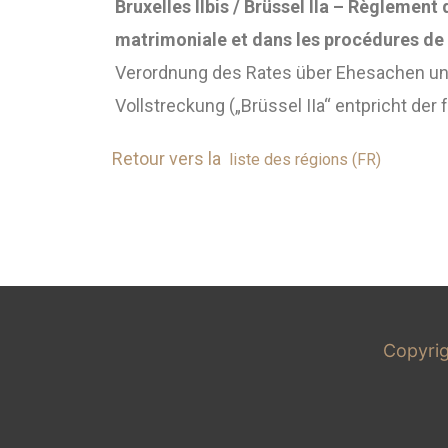
Bruxelles IIbis / Brüssel IIa – Règlement
matrimoniale et dans les procédures de r
Verordnung des Rates über Ehesachen und
Vollstreckung („Brüssel IIa“ entpricht der
Retour vers la
liste des régions (FR)
Copyri