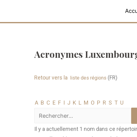
Accu
Acronymes Luxembourg
Retour vers la
(FR)
liste des régions
A
B
C
E
F
I
J
K
L
M
O
P
R
S
T
U
Il y a actuellement 1 nom dans ce répertoi