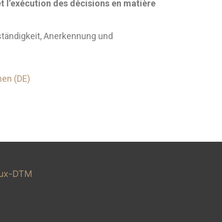
et l’exécution des décisions en matière
ständigkeit, Anerkennung und
nen (DE)
lux-DTM