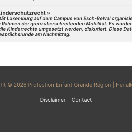
Kinderschutzrecht »
sität Luxemburg auf dem Campus von Esch-Belval organisi
 Rahmen der grenzüberschreitenden Mobilität. Es wurde
die Kinderrechte umgesetzt werden, diskutiert. Diese Dat
Gesprächsrunde am Nachmittag.
ght © 2026
Protection Enfant Grande Région
| Henal
Disclaimer
Contact