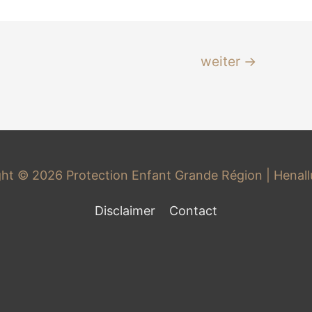
weiter
→
ght © 2026
Protection Enfant Grande Région
| Henal
Disclaimer
Contact