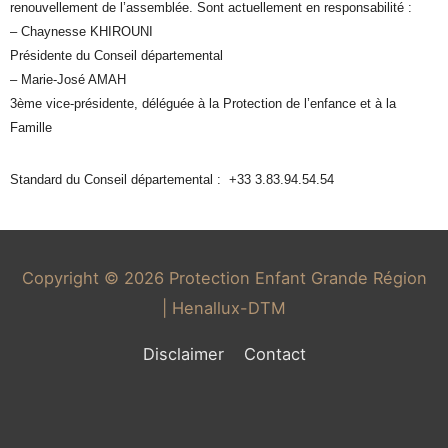
renouvellement de l’assemblée. Sont actuellement en responsabilité :
– Chaynesse KHIROUNI
Présidente du Conseil départemental
– Marie-José AMAH
3ème vice-présidente, déléguée à la Protection de l’enfance et à la
Famille
Standard du Conseil départemental : +33 3.83.94.54.54
Copyright © 2026
Protection Enfant Grande Région
| Henallux-DTM
Disclaimer
Contact