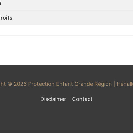
s
roits
ght © 2026
Protection Enfant Grande Région
| Henal
Disclaimer
Contact