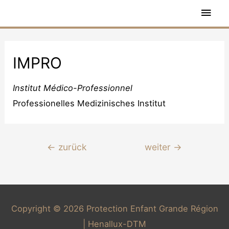
Hau
IMPRO
Institut Médico-Professionnel
Professionelles Medizinisches Institut
Post
←
zurück
weiter
→
navigation
Copyright © 2026
Protection Enfant Grande Région
| Henallux-DTM