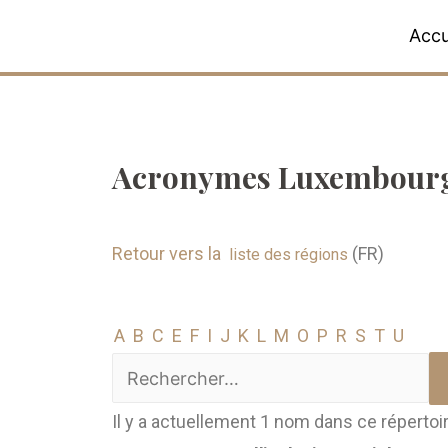
Accu
Acronymes Luxembourg
Retour vers la
(FR)
liste des régions
A
B
C
E
F
I
J
K
L
M
O
P
R
S
T
U
Il y a actuellement 1 nom dans ce répertoi